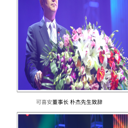
可喜安
董事长 朴杰先生致辞