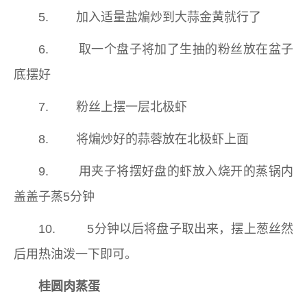
5. 加入适量盐煸炒到大蒜金黄就行了
6. 取一个盘子将加了生抽的粉丝放在盆子
底摆好
7. 粉丝上摆一层北极虾
8. 将煸炒好的蒜蓉放在北极虾上面
9. 用夹子将摆好盘的虾放入烧开的蒸锅内
盖盖子蒸5分钟
10. 5分钟以后将盘子取出来，摆上葱丝然
后用热油泼一下即可。
桂圆肉蒸蛋