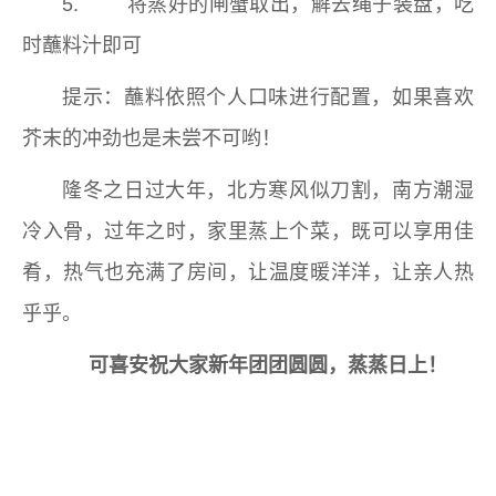
5. 将蒸好的闸蟹取出，解去绳子装盘，吃
时蘸料汁即可
提示：蘸料依照个人口味进行配置，如果喜欢
芥末的冲劲也是未尝不可哟！
隆冬之日过大年，北方寒风似刀割，南方潮湿
冷入骨，过年之时，家里蒸上个菜，既可以享用佳
肴，热气也充满了房间，让温度暖洋洋，让亲人热
乎乎。
可喜安祝大家新年团团圆圆，蒸蒸日上！