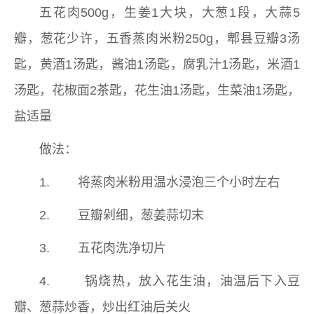
五花肉500g，生姜1大块，大葱1段，大蒜5
瓣，葱花少许，五香蒸肉米粉250g，郫县豆瓣3汤
匙，黄酒1汤匙，酱油1汤匙，腐乳汁1汤匙，米酒1
汤匙，花椒面2茶匙，花生油1汤匙，生菜油1汤匙，
盐适量
做法：
1. 将蒸肉米粉用温水浸泡三个小时左右
2. 豆瓣剁细，葱姜蒜切末
3. 五花肉洗净切片
4. 锅烧热，放入花生油，油温后下入豆
瓣、葱蒜炒香，炒出红油后关火