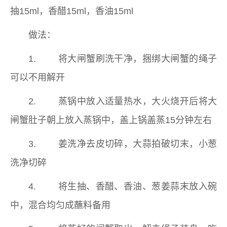
抽15ml，香醋15ml，香油15ml
做法：
1. 将大闸蟹刷洗干净，捆绑大闸蟹的绳子
可以不用解开
2. 蒸锅中放入适量热水，大火烧开后将大
闸蟹肚子朝上放入蒸锅中，盖上锅盖蒸15分钟左右
3. 姜洗净去皮切碎，大蒜拍破切末，小葱
洗净切碎
4. 将生抽、香醋、香油、葱姜蒜末放入碗
中，混合均匀成蘸料备用