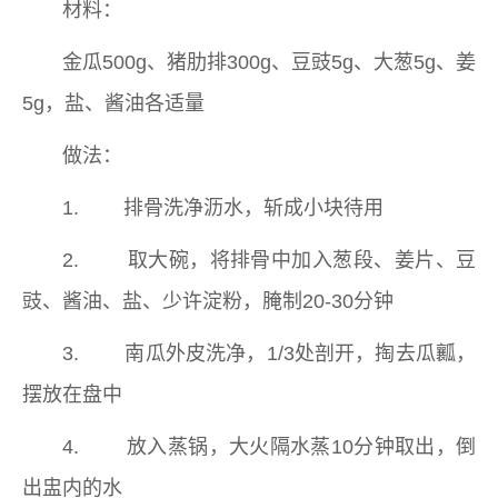
材料：
金瓜500g、猪肋排300g、豆豉5g、大葱5g、姜
5g，盐、酱油各适量
做法：
1. 排骨洗净沥水，斩成小块待用
2. 取大碗，将排骨中加入葱段、姜片、豆
豉、酱油、盐、少许淀粉，腌制20-30分钟
3. 南瓜外皮洗净，1/3处剖开，掏去瓜瓤，
摆放在盘中
4. 放入蒸锅，大火隔水蒸10分钟取出，倒
出盅内的水