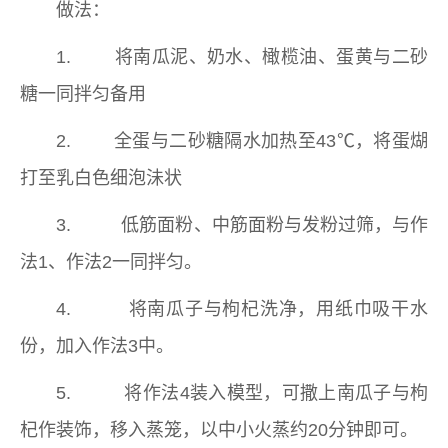
做法：
1. 将南瓜泥、奶水、橄榄油、蛋黄与二砂
糖一同拌匀备用
2. 全蛋与二砂糖隔水加热至43℃，将蛋煳
打至乳白色细泡沬状
3. 低筋面粉、中筋面粉与发粉过筛，与作
法1、作法2一同拌匀。
4. 将南瓜子与枸杞洗净，用纸巾吸干水
份，加入作法3中。
5. 将作法4装入模型，可撒上南瓜子与枸
杞作装饰，移入蒸笼，以中小火蒸约20分钟即可。