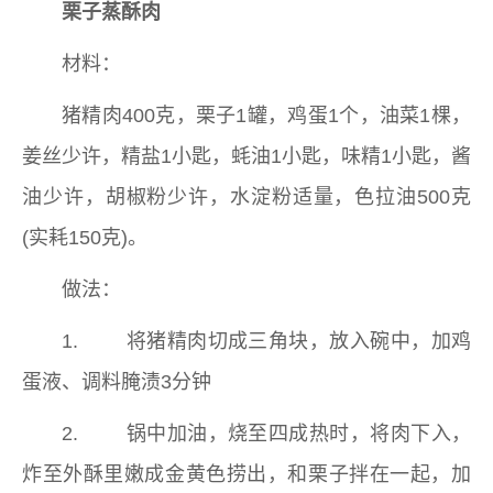
栗子蒸酥肉
材料：
猪精肉400克，栗子1罐，鸡蛋1个，油菜1棵，
姜丝少许，精盐1小匙，蚝油1小匙，味精1小匙，酱
油少许，胡椒粉少许，水淀粉适量，色拉油500克
(实耗150克)。
做法：
1. 将猪精肉切成三角块，放入碗中，加鸡
蛋液、调料腌渍3分钟
2. 锅中加油，烧至四成热时，将肉下入，
炸至外酥里嫩成金黄色捞出，和栗子拌在一起，加