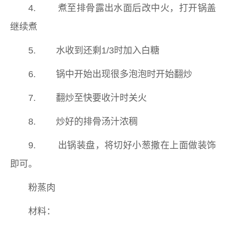
4. 煮至排骨露出水面后改中火，打开锅盖
继续煮
5. 水收到还剩1/3时加入白糖
6. 锅中开始出现很多泡泡时开始翻炒
7. 翻炒至快要收汁时关火
8. 炒好的排骨汤汁浓稠
9. 出锅装盘，将切好小葱撒在上面做装饰
即可。
粉蒸肉
材料：