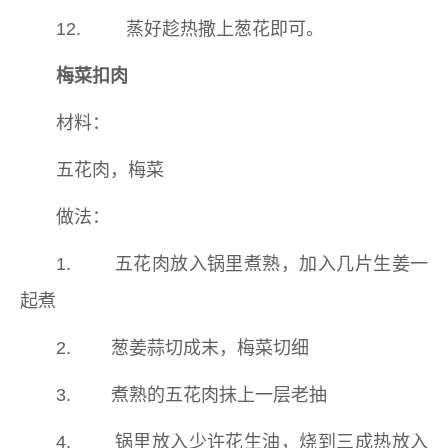
12. 蒸好趁热撒上葱花即可。
梅菜扣肉
材料：
五花肉，梅菜
做法：
1. 五花肉放入锅里煮熟，加入几片生姜一
起煮
2. 葱姜蒜切成末，梅菜切细
3. 煮熟的五花肉抹上一层老抽
4. 锅里放入少许花生油，烧到三成热放入