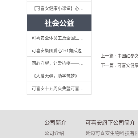
【可喜安健康小课堂】心态对了，就不累了
可喜安
社会公益
可喜安全体员工及全国生活馆向延吉慈善总会捐赠228万元抗疫爱心款
可喜安集团爱心1+1向延边医院捐赠温热电位治疗仪等抗疫物资
上一篇 :
中国红参
同心守望，让爱抗疫——可喜安集团向新冠肺炎定点医院捐赠可喜安红参产品
下一篇 :
可喜安健康
《大爱无疆，助学筑梦》可喜安关注教育事业，情系延边大学
可喜安十五周庆典暨可喜安“爱心1+1”公益活动成立
公司简介
可喜安旗下公司简介
公司介绍
延边可喜安生物科技有