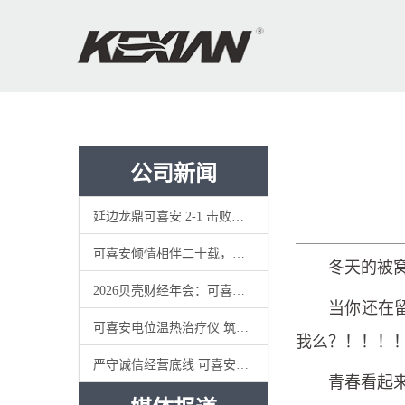
公司新闻
延边龙鼎可喜安 2-1 击败梅州客家，主场三连胜跻身冲超第二梯队
可喜安倾情相伴二十载，助力延大北京校友会二十周年庆典圆满举办
冬天的被
2026贝壳财经年会：可喜安分享实体健康产业可持续发展思考与实践
当你还在
可喜安电位温热治疗仪 筑牢家用医疗器械电磁安全防线
我么？！！！
严守诚信经营底线 可喜安总部常态化暗访督查全国终端门店
青春看起