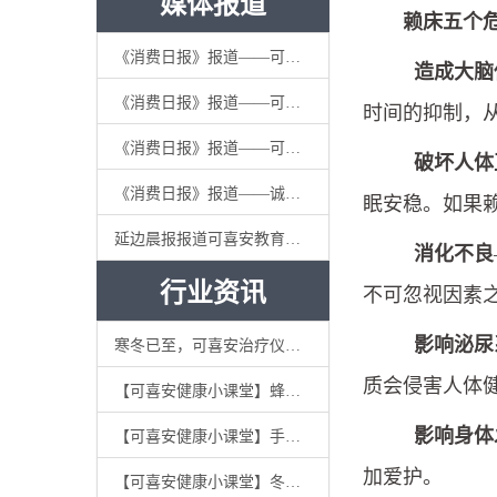
媒体报道
赖床五个
《消费日报》报道——可喜安集团以诚信经营促企业稳健发展
造成大脑
《消费日报》报道——可喜安集团将“诚信”注入企业灵魂
时间的抑制，
《消费日报》报道——可喜安诚实守信，秉承依法经营
破坏人体
《消费日报》报道——诚信经营发展战略使可喜安的品牌道路越走越宽
眠安稳。如果
延边晨报报道可喜安教育公益：《延边大学2018年度朴杰教育发展基金奖助项目颁奖仪式》
消化不良
行业资讯
不可忽视因素
影响泌尿
寒冬已至，可喜安治疗仪你值得拥有
质会侵害人体
【可喜安健康小课堂】蜂蜜要不要放冰箱？你可能就做错了
影响身体
【可喜安健康小课堂】手机辐射对人体影响大吗？
加爱护。
【可喜安健康小课堂】冬季 | 教你如何从挑茶到喝茶